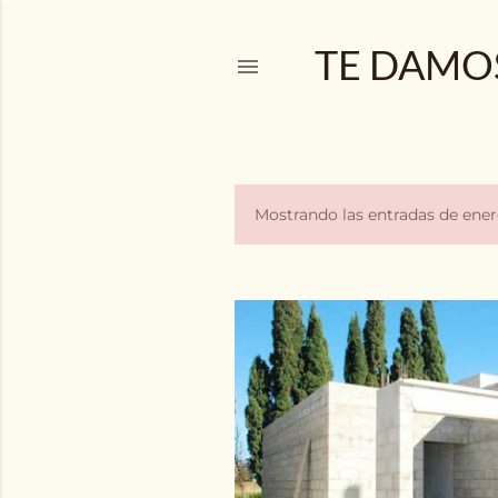
TE DAMOS
Mostrando las entradas de ener
E
n
t
r
a
d
a